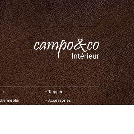
ole
- Tæpper
dre møbler
- Accessories
lysning
- Om Campo&Co
ntakt