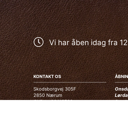
Vi har åben idag fra 12
KONTAKT OS
ÅBNI
Skodsborgvej 305F
Onsda
2850 Nærum
Lørda
CVR nr. 26413532
Sønd
Telefon:
45 65 15 46
Derud
E-mail:
info@campo-co.dk
2156
TIDS