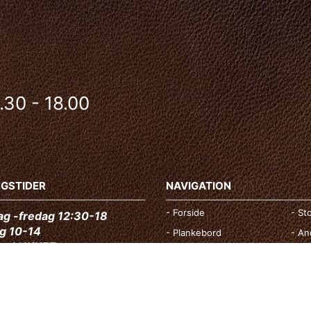
.30 - 18.00
NGSTIDER
NAVIGATION
- Forside
- St
g -fredag 12:30-18
g 10-14
- Plankebord
- An
ag LUKKET
- Lædersofa
- Be
over efter aftale ring
- Sofaborde
- Ko
3899. ALLE DAGE OG
PUNKTER