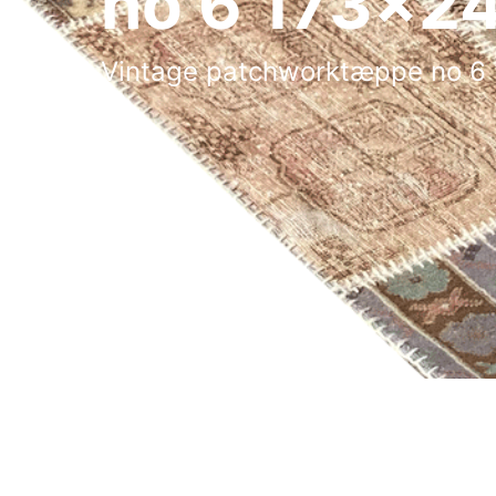
no 6 173x2
Vintage patchworktæppe no 6