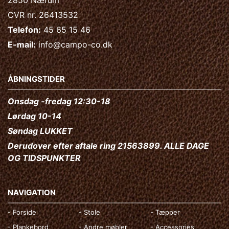
2850 Nærum
CVR nr. 26413532
Telefon:
45 65 15 46
E-mail:
info@campo-co.dk
ÅBNINGSTIDER
Onsdag -fredag 12:30-18
Lørdag 10-14
Søndag LUKKET
Derudover efter aftale ring 21563899. ALLE DAGE
OG TIDSPUNKTER
NAVIGATION
- Forside
- Stole
- Tæpper
- Plankebord
- Andre møbler
- Accessories