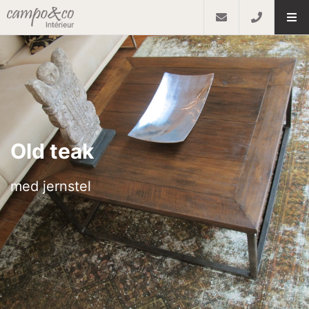
Old teak
med jernstel